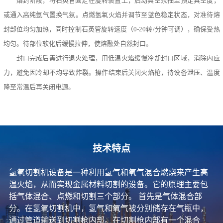
熔封阶段，将石英管固定在旋转装置上，启动真空泵抽至预定真空度，
或通入高纯氩气置换气氛。点燃氢氧火焰并调节至蓝色稳定状态，对准待熔
封部位均匀加热，同时控制石英管旋转速度（0-20转/分钟可调），确保受热
均匀。待部位软化后缓慢拉伸，使熔融处自然封口。
封口完成后需进行退火处理，用低温火焰缓慢冷却封口区域，消除内应
力，避免因冷却不均导致炸裂。操作结束后关闭火焰枪，待设备泄压、温度
降至常温后再关闭电源。
技术特点
氢氧切割机设备是一种利用氢气和氧气混合燃烧来产生高
温火焰，从而实现金属材料切割的设备。它的原理主要包
括气体混合、点燃和切割三个部分。 首先是气体混合部
分。在氢氧切割机中，氢气和氧气被分别储存在气瓶中，
通过管道输送到切割枪内部。在切割枪内部有一个混合