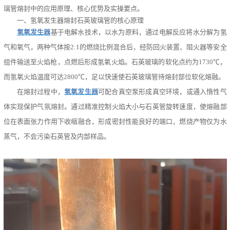
璃管熔封中的应用原理、核心优势及实操要点。
一、氢氧发生器熔封石英玻璃管的核心原理
氢氧发生器
基于电解水技术，以水为原料，通过电解反应将水分解为氢
气和氧气，两种气体按2:1的燃烧比例混合后，经防回火装置、阻火器等安全
组件输送至火焰枪，点燃后形成氢氧火焰。石英玻璃的软化点约为1730℃，
而氢氧火焰温度可达2800℃，足以快速使石英玻璃管待熔封部位软化熔融。
在熔封过程中，
氢氧发生器
可配合真空泵形成真空环境，或通入惰性气
体实现保护气氛熔封。通过精准控制火焰大小与石英管旋转速度，使熔融部
位在表面张力作用下收缩融合，形成密封性能良好的端口，燃烧产物仅为水
蒸气，不会污染石英管及内部样品。