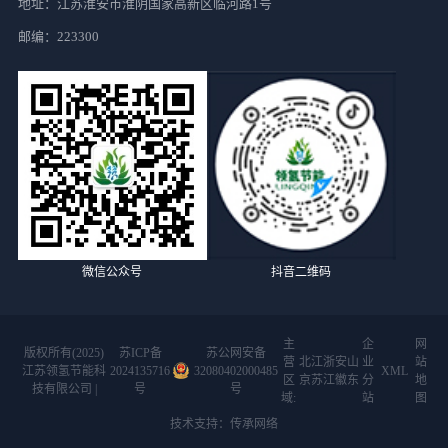
地址：江苏淮安市淮阴国家高新区临河路1号
邮编：223300
微信公众号
抖音二维码
主
企
网
版权所有(2025)
苏ICP备
苏公网安备
营
北
江
浙
安
山
业
站
江苏领氢节能科
2024135716
32080402000485
XML
区
京
苏
江
徽
东
分
地
技有限公司 |
号
号
域:
站
图
技术支持：传承网络