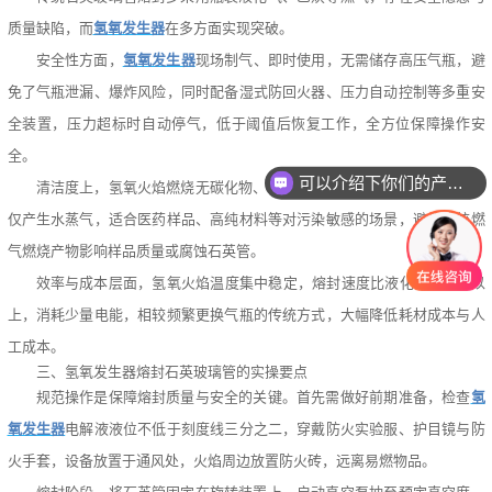
质量缺陷，而
氢氧发生器
在多方面实现突破。
安全性方面，
氢氧发生器
现场制气、即时使用，无需储存高压气瓶，避
免了气瓶泄漏、爆炸风险，同时配备湿式防回火器、压力自动控制等多重安
全装置，压力超标时自动停气，低于阈值后恢复工作，全方位保障操作安
全。
可以介绍下你们的产品么
清洁度上，氢氧火焰燃烧无碳化物、一氧化碳、氮氧化物等有害产物，
仅产生水蒸气，适合医药样品、高纯材料等对污染敏感的场景，避免传统燃
气燃烧产物影响样品质量或腐蚀石英管。
效率与成本层面，氢氧火焰温度集中稳定，熔封速度比液化气快30%以
上，消耗少量电能，相较频繁更换气瓶的传统方式，大幅降低耗材成本与人
工成本。
三、氢氧发生器熔封石英玻璃管的实操要点
规范操作是保障熔封质量与安全的关键。首先需做好前期准备，检查
氢
氧发生器
电解液液位不低于刻度线三分之二，穿戴防火实验服、护目镜与防
火手套，设备放置于通风处，火焰周边放置防火砖，远离易燃物品。