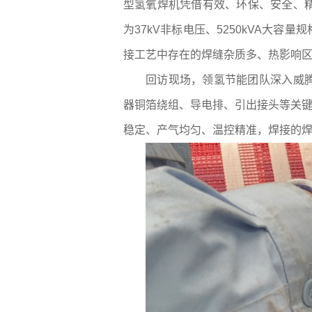
型氢氧焊机凭借有效、环保、安全、精准
为37kV非标电压、5250kVA大
接工艺中存在的焊缝杂质多、热影响
回访现场，领氢节能团队深入威
器铜箔绕组、导电排、引出接头等关键部
稳定、产气均匀、温控精准，焊接的